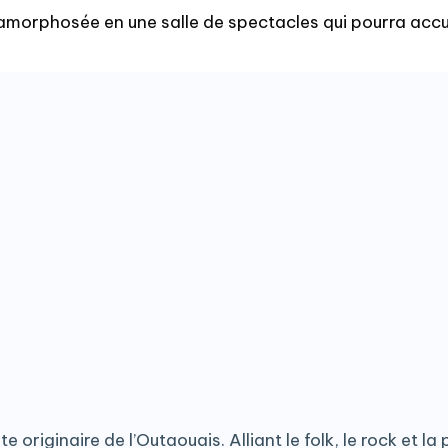
amorphosée en une salle de spectacles qui pourra accuei
iginaire de l’Outaouais. Alliant le folk, le rock et la po