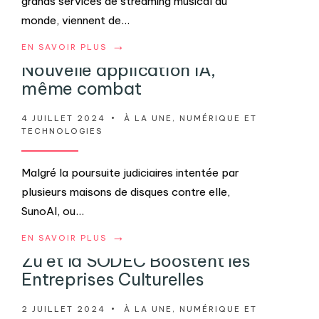
grands services de streaming musical au
monde, viennent de
...
→
EN SAVOIR PLUS
Nouvelle application IA,
même combat
4 JUILLET 2024
•
À LA UNE
,
NUMÉRIQUE ET
TECHNOLOGIES
Malgré la poursuite judiciaires intentée par
plusieurs maisons de disques contre elle,
SunoAI, ou
...
→
EN SAVOIR PLUS
Zú et la SODEC Boostent les
Entreprises Culturelles
2 JUILLET 2024
•
À LA UNE
,
NUMÉRIQUE ET