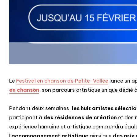
Le
Festival en chanson de Petite-Vallée
lance un ap
en chanson
, son parcours artistique unique dédié 
Pendant deux semaines,
les huit artistes sélecti
participant à
des résidences de création
et des
expérience humaine et artistique comprendra éga
l’
accompagnement artistique
ainsi que
des prix