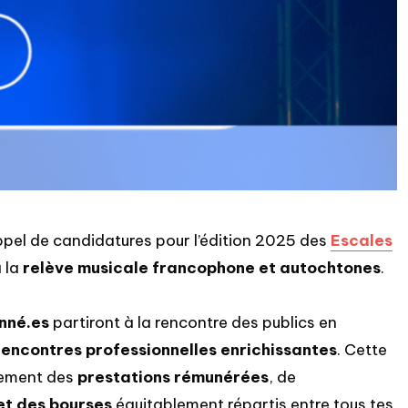
pel de candidatures pour l’édition 2025 des
Escales
à la
relève musicale francophone et autochtones
.
onné.es
partiront à la rencontre des publics en
rencontres professionnelles enrichissantes
. Cette
lement des
prestations rémunérées
, de
 et des bourses
équitablement répartis entre tous.tes