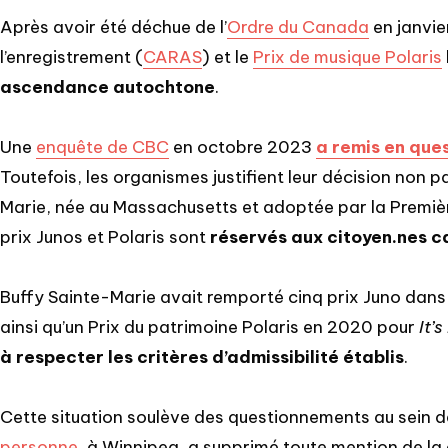
Après avoir été déchue de l’
Ordre du Canada
en janvie
l’enregistrement (
CARAS
) et le
Prix de musique Polaris
ascendance autochtone
.
Une
enquête de CBC
en octobre 2023
a remis en que
Toutefois, les organismes justifient leur décision non 
Marie, née au Massachusetts et adoptée par la Premièr
prix Junos et Polaris sont
réservés aux citoyen.nes 
Buffy Sainte-Marie avait remporté cinq prix Juno dans
ainsi qu’un Prix du patrimoine Polaris en 2020 pour
It’
à respecter les critères d’admissibilité établis
.
Cette situation soulève des questionnements au sein des
personne
, à Winnipeg, a supprimé toute mention de la 