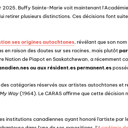
r 2025, Buffy Sainte-Marie voit maintenant l’Académie
lui retirer plusieurs distinctions. Ces décisions font suit
stion ses origines autochtones
, révélant que son nom
pas en raison des doutes sur ses racines, mais plutôt
par
e Nation de Piapot en Saskatchewan, a récemment confi
canadien.nes ou aux résident.es permanent.es
posséd
 des catégories réservés aux artistes autochtones et r
s My Way
(1964). Le CARAS affirme que cette décision n
 institutions canadiennes ayant honoré l’artiste par le
chanteuse dans l’une de ses expositions, l’
Académie de