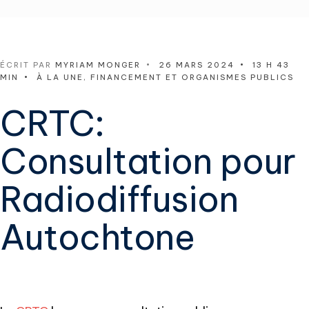
ÉCRIT PAR
MYRIAM MONGER
•
26 MARS 2024
•
13 H 43
MIN
•
À LA UNE
,
FINANCEMENT ET ORGANISMES PUBLICS
CRTC:
Consultation pour
Radiodiffusion
Autochtone