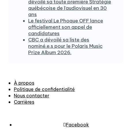
dévoilé sa toute première Stratégie
québécoise de l’audiovisuel en 30
ans
Le festival Le Phoque OFF lance
officiellement son appel de
candidatures
CBC a dévoilé sa liste des
nominé.e.s pour le Polaris Music
Prize Album 2026.
À propos
Politique de confidentialité
Nous contacter
Carrières
Facebook