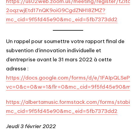
https://us02web.zoom.us/meeting/register/tZItc-
2oqzwjEtd17nQK9oiG9CgdZNH18ZMZ?
mc_cid=9f5fd45e90&mc_eid=5fb7373dd2
Un rappel pour soumettre votre rapport final de
subvention d’innovation individuelle et
d’entreprise avant le 31 mars 2022 à cette
adresse :
https://docs.google.com/forms/d/e/1FAIpQLS
vc=0&c=0&w=1&flr=0&mc_cid=9f5fd45e90&mc_
https://albertamusic.formstack.com/forms/stabili
mc_cid=9f5fd45e90&mc_eid=5fb7373dd2
Jeudi 3 février 2022