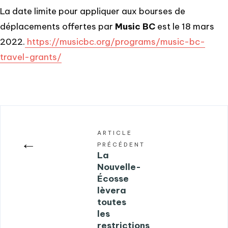
La date limite pour appliquer aux bourses de
déplacements offertes par
Music BC
est le 18 mars
2022.
https://musicbc.org/programs/music-bc-
travel-grants/
ARTICLE
←
PRÉCÉDENT
La
Nouvelle-
Écosse
lèvera
toutes
les
restrictions