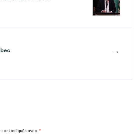
→
ébec
s sont indiqués avec
*