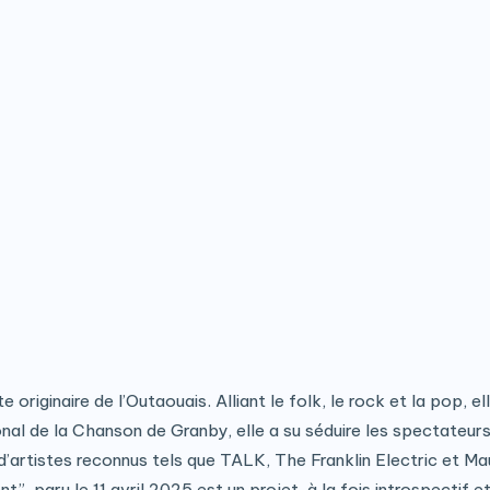
iginaire de l’Outaouais. Alliant le folk, le rock et la pop, ell
l de la Chanson de Granby, elle a su séduire les spectateurs p
 d’artistes reconnus tels que TALK, The Franklin Electric et Ma
”, paru le 11 avril 2025 est un projet, à la fois introspectif et