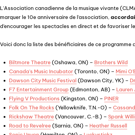
L’Association canadienne de la musique vivante (CLMA
marquer le 10e anniversaire de l’association,
accordai
d’encourager les spectacles en direct et de favoriser l
Voici donc la liste des bénéficiaires de ce programme a
Biltmore Theatre
(Oshawa, ON) –
Brothers Wild
Canada’s Music Incubator
(Toronto, ON) –
Mimi O
Dawson City Music Festival
(Dawson City, YK) –
D
F7 Entertainment Group
(Edmonton, AB) –
Lauren
Flying V Productions
(Kingston, ON) –
PINER
Folk On The Rocks
(Yellowknife, T.N.-O) –
Cassandr
Rickshaw Theatre
(Vancouver, C.-B.) –
Spank Will
Road to Revelree
(Sarnia, ON) –
Heather Russell
Sonic Unyon
(Hamilton, ON) –
Luckystickz