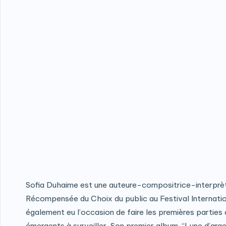
Sofia Duhaime est une auteure-compositrice-interprète or
Récompensée du Choix du public au Festival Internationa
également eu l’occasion de faire les premières parties
émergents à surveiller. Son premier album, “Lune d’argent