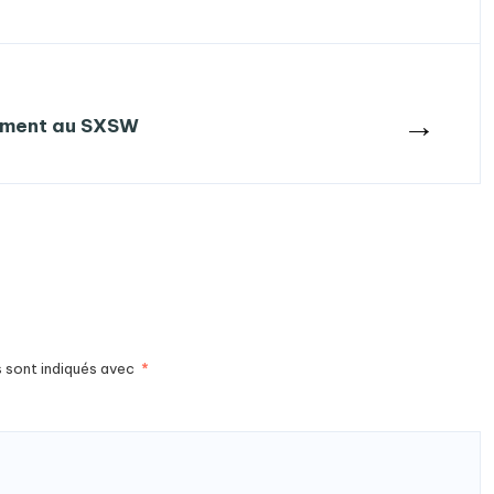
→
ement au SXSW
s sont indiqués avec
*