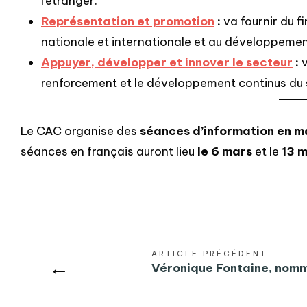
l’étranger.
Représentation et promotion
:
va fournir du f
nationale et internationale et au développeme
Appuyer, développer et innover le secteur
:
renforcement et le développement continus du s
Le CAC organise des
séances d’information en m
séances en français auront lieu
le 6 mars
et le
13 
ARTICLE PRÉCÉDENT
←
Véronique Fontaine, nom