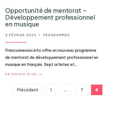
Opportunité de mentorat –
Développement professionnel
en musique
2 FÉVRIER 2022
•
PROGRAMMES
Franconnexion.info offre un nouveau programme
de mentorat de développement professionnel en
musique en français. Sept artistes et
...
→
EN SAVOIR PLUS
Pagination
Précédent
1
…
7
8
des
publications