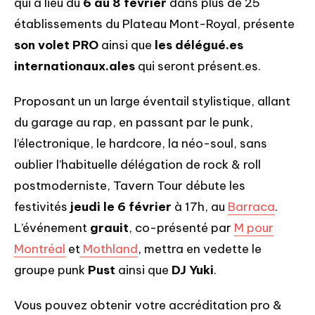
qui a lieu du
6 au 8 février
dans plus de 25
établissements du Plateau Mont-Royal, présente
son volet PRO
ainsi que
les délégué.es
internationaux.ales
qui seront présent.es.
Proposant un un large éventail stylistique, allant
du garage au rap, en passant par le punk,
l’électronique, le hardcore, la néo-soul, sans
oublier l’habituelle délégation de rock & roll
postmoderniste, Tavern Tour débute les
festivités
jeudi le 6 février
à 17h, au
Barraca
.
L’événement
grauit
, co-présenté par
M pour
Montréal
et
Mothland
, mettra en vedette le
groupe punk
Pust
ainsi que
DJ Yuki
.
Vous pouvez obtenir votre accréditation pro &