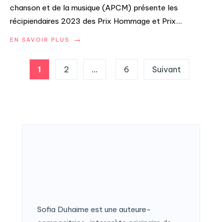
chanson et de la musique (APCM) présente les
récipiendaires 2023 des Prix Hommage et Prix
...
→
EN SAVOIR PLUS
Pagination
1
2
…
6
Suivant
des
publications
Sofia Duhaime est une auteure-