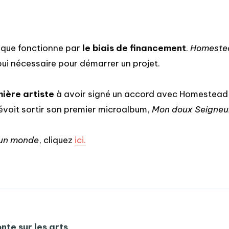
sique fonctionne par
le biais de financement
.
Homeste
ppui nécessaire pour démarrer un projet.
mière artiste
à avoir signé un accord avec Homestead Re
évoit sortir son premier microalbum,
Mon doux Seigneu
 un monde
, cliquez
ici.
nte sur les arts