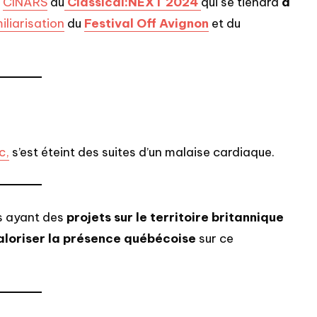
n
CINARS
au
Classical:NEXT 2024
qui se tiendra
à
iliarisation
du
Festival Off Avignon
et du
c,
s’est éteint des suites d’un malaise cardiaque.
s ayant des
projets sur le territoire britannique
aloriser la présence québécoise
sur ce