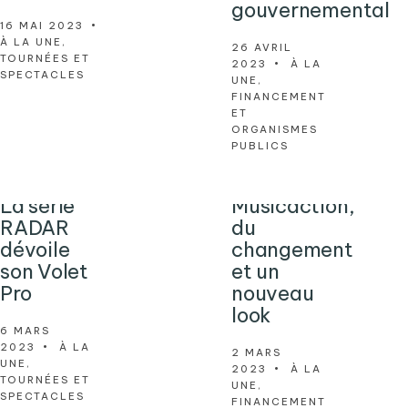
gouvernemental
16 MAI 2023
•
À LA UNE
,
26 AVRIL
TOURNÉES ET
2023
•
À LA
SPECTACLES
UNE
,
FINANCEMENT
ET
ORGANISMES
PUBLICS
La série
Musicaction,
RADAR
du
dévoile
changement
son Volet
et un
Pro
nouveau
look
6 MARS
2023
•
À LA
2 MARS
UNE
,
2023
•
À LA
TOURNÉES ET
UNE
,
SPECTACLES
FINANCEMENT