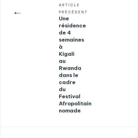
ARTICLE
←
PRÉCÉDENT
Une
résidence
de 4
semaines
à
Kigali
au
Rwanda
dans le
cadre
du
Festival
Afropolitain
nomade