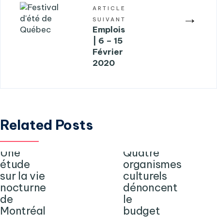
ARTICLE
→
SUIVANT
Emplois
| 6 – 15
Février
2020
Related Posts
Une
Quatre
étude
organismes
sur la vie
culturels
nocturne
dénoncent
de
le
Montréal
budget