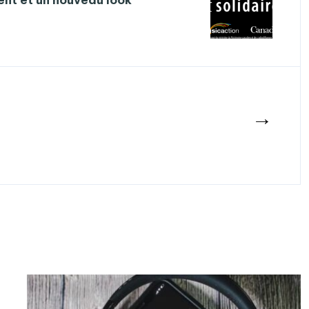
nt et un nouveau look
→