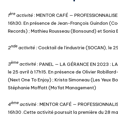
ère
1
activité
: MENTOR CAFÉ — PROFESSIONNALISER 
16h30. En présence de Jean-François Guindon (Coo
Records) ; Mathieu Rousseau (Bonsound) et Sonia 
nde
2
activité :
Cocktail de l’industrie (SOCAN), le 2
ème
3
activité
: PANEL — LA GÉRANCE EN 2023 : LA
le 25 avril à 17h15. En présence de Olivier Robill
(Next One To Enjoy) ; Krista Simoneau (Les Yeux B
Stéphanie Moffatt (Mo’fat Management)
ème
4
activité
: MENTOR CAFÉ — PROFESSIONNALISER
16h30 .Cette activité poursuit la première du 28 ma