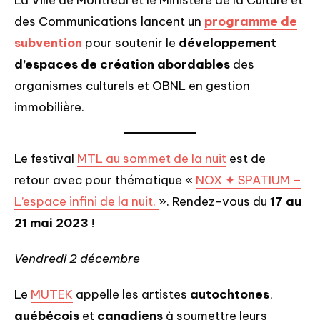
La Ville de Montréal et le Ministère de la Culture et
des Communications lancent un
programme de
subvention
pour soutenir le
développement
d’espaces de création abordables
des
organismes culturels et OBNL en gestion
immobilière.
Le festival
MTL au sommet de la nuit
est de
retour avec pour thématique «
NOX ✦ SPATIUM –
L’espace infini de la nuit.
». Rendez-vous du
17 au
21 mai 2023
!
Vendredi 2 décembre
Le
MUTEK
appelle les artistes
autochtones
,
québécois
et
canadiens
à soumettre leurs