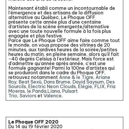
Maintenant établi comme un incontournable de
l’émergence et des artisans de la diffusion
alternative au Québec, Le Phoque OFF
présente cette année plus d’une centaine
d’artistes de la scène émergente/alternative
avec une toute nouvelle formule à la fois plus
engagée et plus festive.
Parce que Le Phoque OFF aime faire comme tout
le monde, on vous propose des vitrines de 20
minutes, aux tardives heures de la soirée/petites
heures du matin, en pleine semaine, alors qu’il fait
-40 degrés Celsius à l’extérieur. Mais force est
d’admettre qu’année après année, c’est une
formule gagnante! Parmi la 100ne d’artistes qui
se produiront dans le cadre du Phoque OFF,
retrouvez notamment
Anne & le Tigre
,
Ariane
Roy
,
Beat Sexü
,
Dans Brume
,
David Saysum
,
Des
Sourcils
,
Electric Neon Clouds
,
Élégie
,
FLIX
,
Fria
Moeras
,
le.Panda
,
Liana
,
Pulsart
Trio
,
Saviors
et
Valence
.
Le Phoque OFF 2020
Du 14 au 19 février 2020