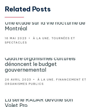
Related Posts
Une étude sur la vie nocturne de
Montréal
16 MAI 2023
•
À LA UNE
,
TOURNÉES ET
SPECTACLES
Quatre organismes culturels
dénoncent le budget
gouvernemental
26 AVRIL 2023
•
À LA UNE
,
FINANCEMENT ET
ORGANISMES PUBLICS
La série RADAR dévoile son
Volet Pro