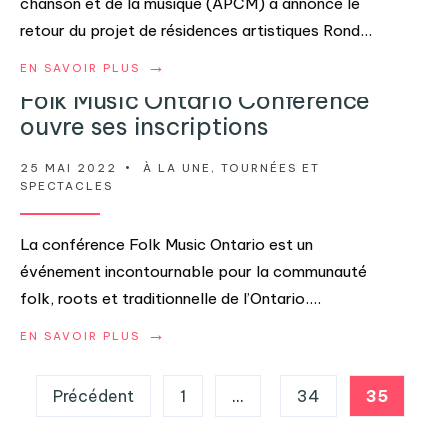
chanson et de la musique (APCM) a annoncé le
retour du projet de résidences artistiques Rond
...
→
EN SAVOIR PLUS
Folk Music Ontario Conference
ouvre ses inscriptions
25 MAI 2022
•
À LA UNE
,
TOURNÉES ET
SPECTACLES
La conférence Folk Music Ontario est un
événement incontournable pour la communauté
folk, roots et traditionnelle de l’Ontario.
...
→
EN SAVOIR PLUS
Pagination
Précédent
1
…
34
35
des